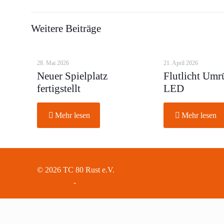
Weitere Beiträge
28. Mai 2026
21. April 2026
Neuer Spielplatz
Flutlicht Umr
fertigstellt
LED
Mehr lesen
Mehr lesen
© 2026 TC 80 Rust e.V.
Impressum
-
Datenschutz