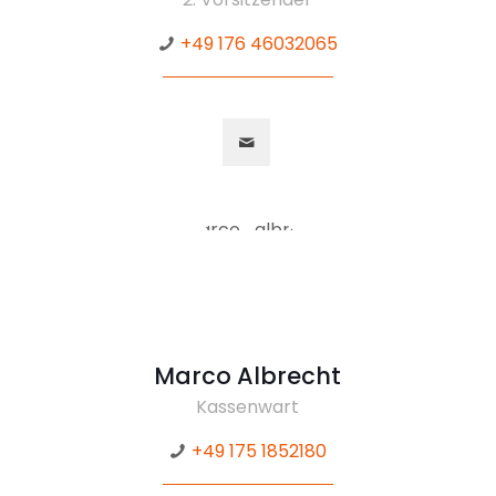
+49 176 46032065
Marco Albrecht
Kassenwart
+49 175 1852180