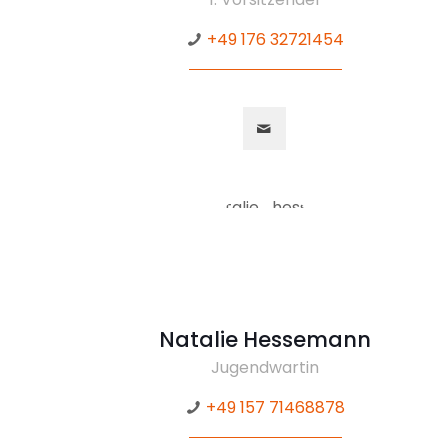
+49 176 32721454
Natalie Hessemann
Jugendwartin
+49 157 71468878